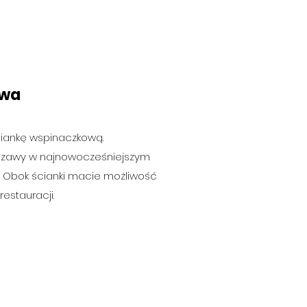
owa
iankę wspinaczkową.
szawy w najnowocześniejszym
 Obok ścianki macie możliwość
estauracji.