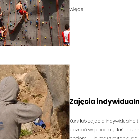
więcej
Zajęcia indywidual
Kurs lub zajęcia indywidualne
poznać wspinaczkę. Jeśli nie
poziomu lub masz pytania, po p