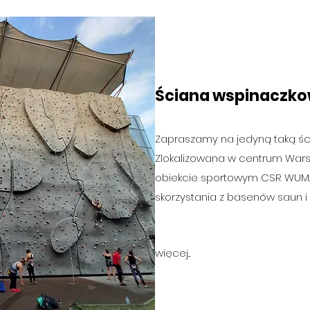
Ściana wspinaczk
Zapraszamy na jedyną taką śc
Zlokalizowana w centrum War
obiekcie sportowym CSR WUM.
skorzystania z basenów saun i r
więcej...