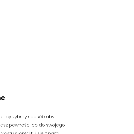
ne
 to najszybszy sposób aby
 masz pewności co do swojego
rostu skontaktuj się z nami.