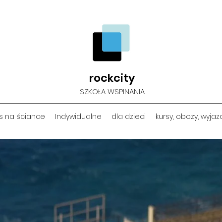
rockcity
SZKOŁA WSPINANIA
rs na ściance
Indywidualne
dla dzieci
kursy, obozy, wyjaz